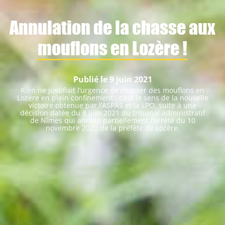
Annulation de la chasse aux
mouflons en Lozère !
Publié le 9 juin 2021
Rien ne justifiait l’urgence de chasser des mouflons en
Lozère en plein confinement : c’est le sens de la nouvelle
victoire obtenue par l’ASPAS et la LPO, suite à une
décision datée du 8 juin 2021 du tribunal administratif
de Nîmes qui annule partiellement l’arrêté du 10
novembre 2020 de la préfète de Lozère.