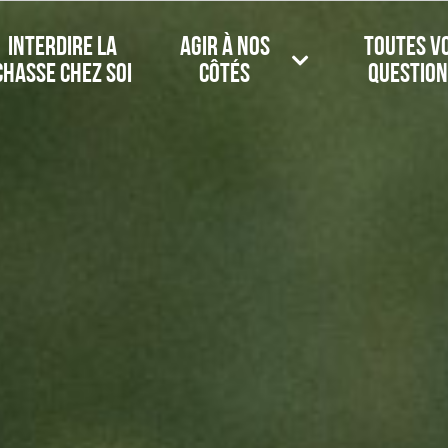
Interdire la
Agir à nos
Toutes v
chasse chez soi
côtés
question