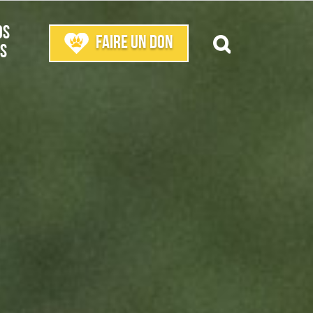
os
Faire un don
s