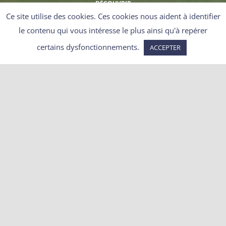
DÉCOUVRIR
Ce site utilise des cookies. Ces cookies nous aident à identifier
le contenu qui vous intéresse le plus ainsi qu'à repérer
certains dysfonctionnements.
ACCEPTER
Nouvelle victoire pour les
blaireaux d’Il
l
e et
Vilaine
!
Saisi par l’ASPAS, AVES et One Voice, le tribunal
administratif de Rennes suspend l’arrêté
préfectoral du 24 mai 2024 qui autorisait