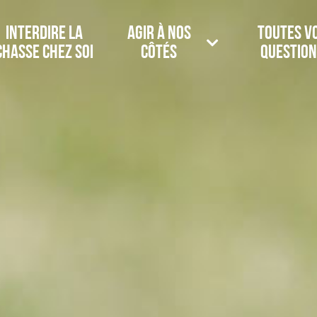
Interdire la
Agir à nos
Toutes v
chasse chez soi
côtés
question