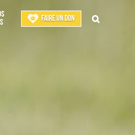
os
Faire un don
s