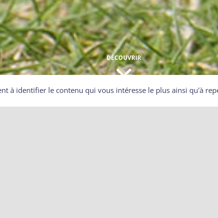
DÉCOUVRIR
ent à identifier le contenu qui vous intéresse le plus ainsi qu'à 
de 2020 jugées illégales !
autorisé les lieutenants de louveterie à procéder, jusqu’au 31
 des tirs de nuit pour permettre, sur l’ensemble du
rneilles noires et d’étourneaux sansonnets.