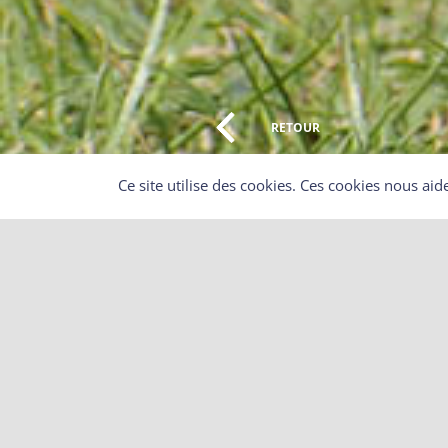
RETOUR
Ce site utilise des cookies. Ces cookies nous aid
Eure : les battues anti-corvidés 
Par un arrêté du 8 janvier 2020, le préfet de l’Eure avait 
décembre 2020, à des battues administratives de jour et à
département, la « destruction » de corbeaux freux, de co