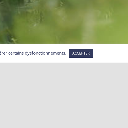
repérer certains dysfonctionnements.
ACCEPTER
Articles récents
 ?
éée
lui