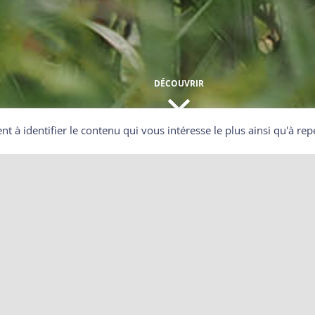
DÉCOUVRIR
ent à identifier le contenu qui vous intéresse le plus ainsi qu'à 
 pour pouvoir interdire la chasse
sse est gérée par une association communale de chasse agr
ace-Moselle, tout propriétaire peut interdire la chasse chez 