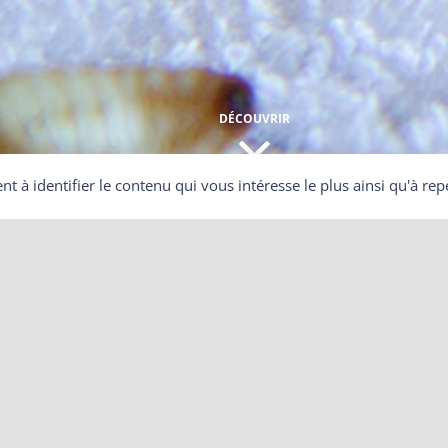
DÉCOUVRIR
ent à identifier le contenu qui vous intéresse le plus ainsi qu'à 
 animal sauvage blessé ?
 soient chassables ou protégés, vivants ou morts, sont, pour
ale. Vous n’avez donc pas le droit de recueillir cet animal,