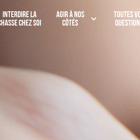
Interdire la
Agir à nos
Toutes v
chasse chez soi
côtés
question