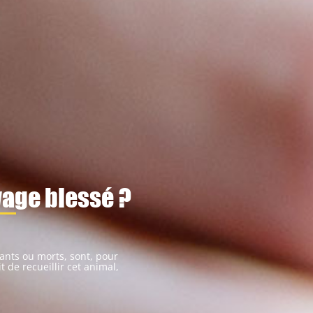
vage blessé ?
vants ou morts, sont, pour
t de recueillir cet animal,