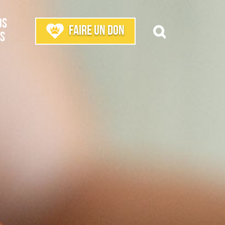
os
Faire un don
s