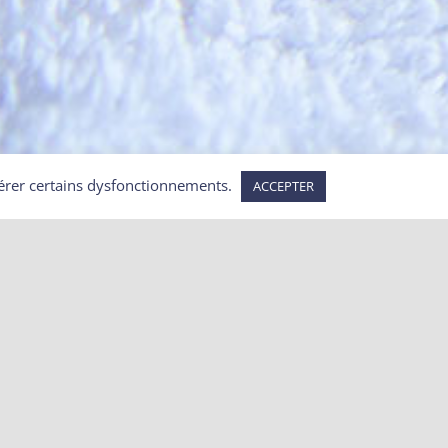
repérer certains dysfonctionnements.
ACCEPTER
Articles récents
 la
 même