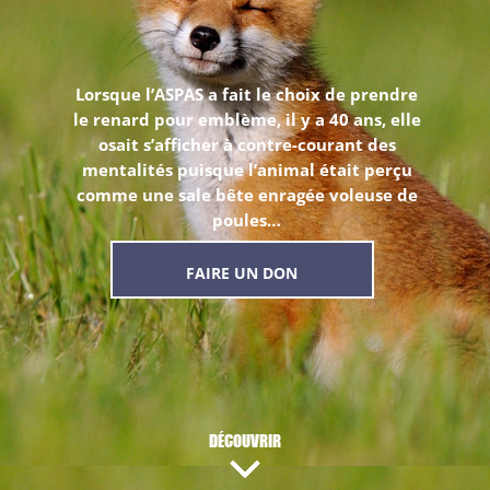
Lorsque l’ASPAS a fait le choix de prendre
le renard pour emblème, il y a 40 ans, elle
osait s’afficher à contre-courant des
mentalités puisque l’animal était perçu
comme une sale bête enragée voleuse de
poules…
FAIRE UN DON
DÉCOUVRIR